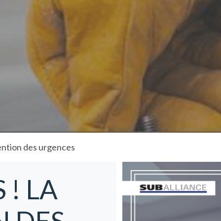
ention des urgences
 ! LA
N DES