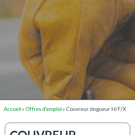
Accueil
»
Offres d'emploi
»
Couvreur zingueur H/F/X
COUVREUR