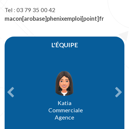
Tel : 03 79 35 00 42
macon[arobase]phenixemploi[point]fr
L'ÉQUIPE
Précédent
Sui
Katia
Commerciale
Agence