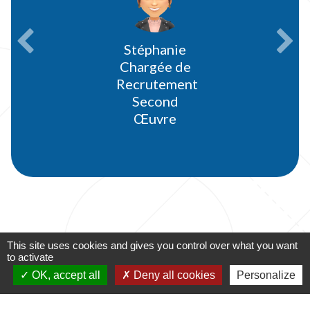
Mathilde
Précédent
Sui
Assistante
de Gestion
This site uses cookies and gives you control over what you want
to activate
RETOUR VERS
OK, accept all
Deny all cookies
Personalize
LES OFFRES